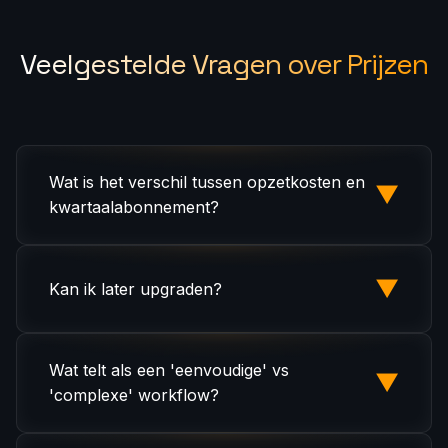
Veelgestelde Vragen over Prijzen
Wat is het verschil tussen opzetkosten en
▼
kwartaalabonnement?
De opzetkosten dekken de initiële bouw:
ontwerp, ontwikkeling en uitrol van uw AI-
▼
Kan ik later upgraden?
workflows. Het kwartaalabonnement dekt
doorlopende monitoring, onderhoud,
Absoluut. U kunt op elk moment upgraden.
ondersteuning en incrementele
Wij verrekenen uw bestaande opzet met het
Wat telt als een 'eenvoudige' vs
▼
verbeteringen.
nieuwe niveau en passen het abonnement
'complexe' workflow?
dienovereenkomstig aan.
Een eenvoudige workflow is een lineaire