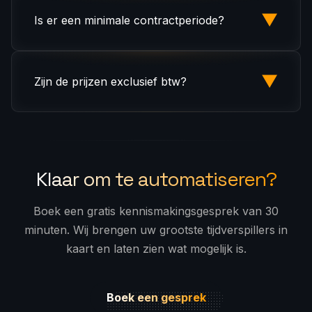
automatisering met één trigger (bijv. e-
▼
Is er een minimale contractperiode?
mailroutering, formulierverwerking). Een
complexe workflow omvat meerdere triggers,
Het abonnement loopt per kwartaal nadat de
vertakkende logica, API-integraties of
initiële opzet is afgerond. Geen
▼
Zijn de prijzen exclusief btw?
maatwerk AI-modellen.
langetermijnverplichting nodig. Wilt u zich
voor een langere periode vastleggen? Neem
Ja, alle prijzen zijn exclusief Zweedse btw
contact met ons op voor een offerte op maat.
(25%). Btw wordt waar van toepassing
toegevoegd.
Klaar om te automatiseren?
Boek een gratis kennismakingsgesprek van 30
minuten. Wij brengen uw grootste tijdverspillers in
kaart en laten zien wat mogelijk is.
Boek een gesprek